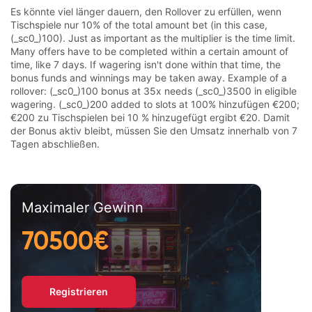
Es könnte viel länger dauern, den Rollover zu erfüllen, wenn
Tischspiele nur 10% of the total amount bet (in this case,
(_sc0_)100). Just as important as the multiplier is the time limit.
Many offers have to be completed within a certain amount of
time, like 7 days. If wagering isn't done within that time, the
bonus funds and winnings may be taken away. Example of a
rollover: (_sc0_)100 bonus at 35x needs (_sc0_)3500 in eligible
wagering. (_sc0_)200 added to slots at 100% hinzufügen €200;
€200 zu Tischspielen bei 10 % hinzugefügt ergibt €20. Damit
der Bonus aktiv bleibt, müssen Sie den Umsatz innerhalb von 7
Tagen abschließen.
Maximaler Gewinn
70500€
Registrieren