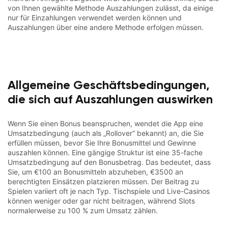
von Ihnen gewählte Methode Auszahlungen zulässt, da einige
nur für Einzahlungen verwendet werden können und
Auszahlungen über eine andere Methode erfolgen müssen.
Allgemeine Geschäftsbedingungen,
die sich auf Auszahlungen auswirken
Wenn Sie einen Bonus beanspruchen, wendet die App eine
Umsatzbedingung (auch als „Rollover“ bekannt) an, die Sie
erfüllen müssen, bevor Sie Ihre Bonusmittel und Gewinne
auszahlen können. Eine gängige Struktur ist eine 35-fache
Umsatzbedingung auf den Bonusbetrag. Das bedeutet, dass
Sie, um €100 an Bonusmitteln abzuheben, €3500 an
berechtigten Einsätzen platzieren müssen. Der Beitrag zu
Spielen variiert oft je nach Typ. Tischspiele und Live-Casinos
können weniger oder gar nicht beitragen, während Slots
normalerweise zu 100 % zum Umsatz zählen.