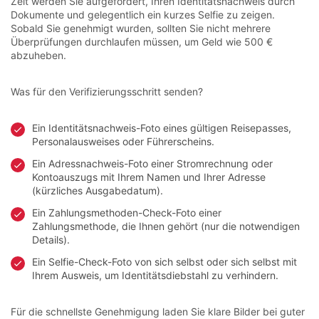
Zeit werden Sie aufgefordert, Ihren Identitätsnachweis durch
Dokumente und gelegentlich ein kurzes Selfie zu zeigen.
Sobald Sie genehmigt wurden, sollten Sie nicht mehrere
Überprüfungen durchlaufen müssen, um Geld wie 500 €
abzuheben.
Was für den Verifizierungsschritt senden?
Ein Identitätsnachweis-Foto eines gültigen Reisepasses,
Personalausweises oder Führerscheins.
Ein Adressnachweis-Foto einer Stromrechnung oder
Kontoauszugs mit Ihrem Namen und Ihrer Adresse
(kürzliches Ausgabedatum).
Ein Zahlungsmethoden-Check-Foto einer
Zahlungsmethode, die Ihnen gehört (nur die notwendigen
Details).
Ein Selfie-Check-Foto von sich selbst oder sich selbst mit
Ihrem Ausweis, um Identitätsdiebstahl zu verhindern.
Für die schnellste Genehmigung laden Sie klare Bilder bei guter