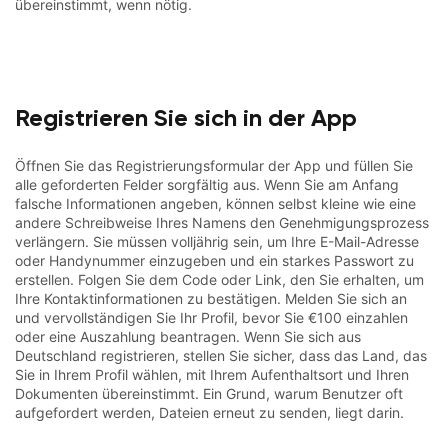
übereinstimmt, wenn nötig.
Registrieren Sie sich in der App
Öffnen Sie das Registrierungsformular der App und füllen Sie
alle geforderten Felder sorgfältig aus. Wenn Sie am Anfang
falsche Informationen angeben, können selbst kleine wie eine
andere Schreibweise Ihres Namens den Genehmigungsprozess
verlängern. Sie müssen volljährig sein, um Ihre E-Mail-Adresse
oder Handynummer einzugeben und ein starkes Passwort zu
erstellen. Folgen Sie dem Code oder Link, den Sie erhalten, um
Ihre Kontaktinformationen zu bestätigen. Melden Sie sich an
und vervollständigen Sie Ihr Profil, bevor Sie €100 einzahlen
oder eine Auszahlung beantragen. Wenn Sie sich aus
Deutschland registrieren, stellen Sie sicher, dass das Land, das
Sie in Ihrem Profil wählen, mit Ihrem Aufenthaltsort und Ihren
Dokumenten übereinstimmt. Ein Grund, warum Benutzer oft
aufgefordert werden, Dateien erneut zu senden, liegt darin.