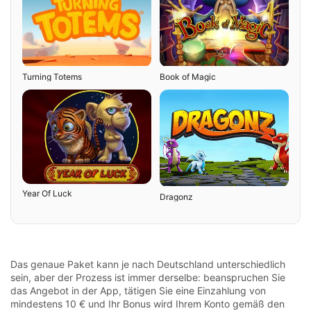
Turning Totems
Book of Magic
Year Of Luck
Dragonz
Das genaue Paket kann je nach Deutschland unterschiedlich
sein, aber der Prozess ist immer derselbe: beanspruchen Sie
das Angebot in der App, tätigen Sie eine Einzahlung von
mindestens 10 € und Ihr Bonus wird Ihrem Konto gemäß den