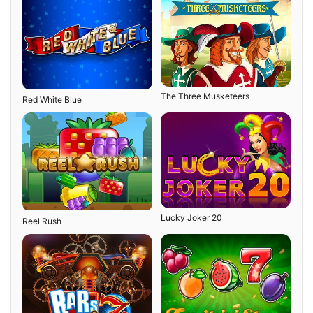
The Three Musketeers
Red White Blue
Lucky Joker 20
Reel Rush