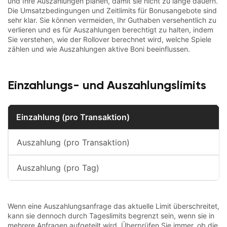
und Ihre Auszahlungen planen, damit sie nicht zu lange dauern.
Die Umsatzbedingungen und Zeitlimits für Bonusangebote sind
sehr klar. Sie können vermeiden, Ihr Guthaben versehentlich zu
verlieren und es für Auszahlungen berechtigt zu halten, indem
Sie verstehen, wie der Rollover berechnet wird, welche Spiele
zählen und wie Auszahlungen aktive Boni beeinflussen.
Einzahlungs- und Auszahlungslimits
Einzahlung (pro Transaktion)
Auszahlung (pro Transaktion)
Auszahlung (pro Tag)
Wenn eine Auszahlungsanfrage das aktuelle Limit überschreitet,
kann sie dennoch durch Tageslimits begrenzt sein, wenn sie in
mehrere Anfragen aufgeteilt wird. Überprüfen Sie immer, ob die