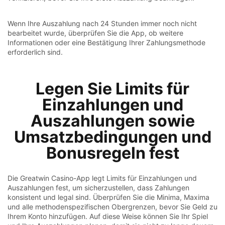
Wenn Ihre Auszahlung nach 24 Stunden immer noch nicht
bearbeitet wurde, überprüfen Sie die App, ob weitere
Informationen oder eine Bestätigung Ihrer Zahlungsmethode
erforderlich sind.
Legen Sie Limits für
Einzahlungen und
Auszahlungen sowie
Umsatzbedingungen und
Bonusregeln fest
Die Greatwin Casino-App legt Limits für Einzahlungen und
Auszahlungen fest, um sicherzustellen, dass Zahlungen
konsistent und legal sind. Überprüfen Sie die Minima, Maxima
und alle methodenspezifischen Obergrenzen, bevor Sie Geld zu
Ihrem Konto hinzufügen. Auf diese Weise können Sie Ihr Spiel